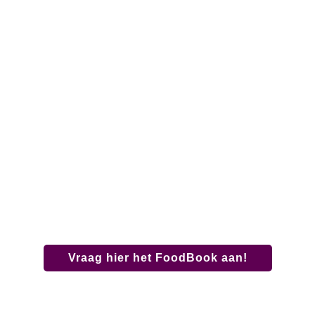
Van Tol
Convenience Food
FoodBook
Download ons rijk geïllustreerde
FoodBook
met ons complete assortiment!
Vraag hier het FoodBook aan!