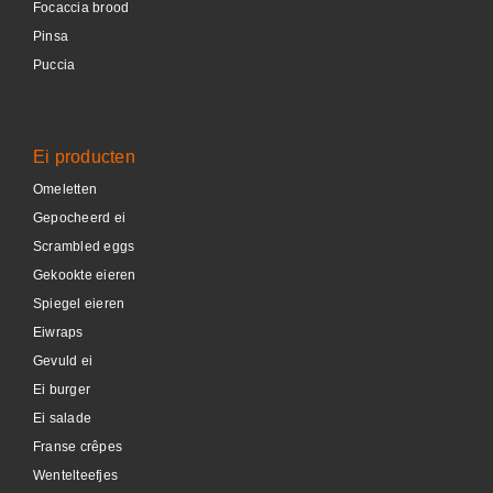
Focaccia brood
Pinsa
Puccia
Ei producten
Omeletten
Gepocheerd ei
Scrambled eggs
Gekookte eieren
Spiegel eieren
Eiwraps
Gevuld ei
Ei burger
Ei salade
Franse crêpes
Wentelteefjes