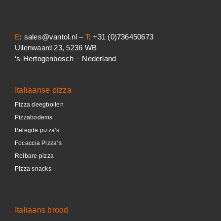
E
: sales@vantol.nl –
T
: +31 (0)736450673
Uilenwaard 23, 5236 WB
‘s-Hertogenbosch – Nederland
Italiaanse pizza
Pizza deegbollen
Pizzabodems
Belegde pizza’s
Focaccia Pizza’s
Rolbare pizza
Pizza snacks
Italiaans brood